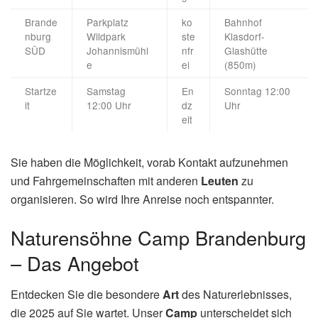
Brande
Parkplatz
ko
Bahnhof
nburg
Wildpark
ste
Klasdorf-
SÜD
Johannismühl
nfr
Glashütte
e
ei
(850m)
Startze
Samstag
En
Sonntag 12:00
it
12:00 Uhr
dz
Uhr
eit
Sie haben die Möglichkeit, vorab Kontakt aufzunehmen
und Fahrgemeinschaften mit anderen
Leuten
zu
organisieren. So wird Ihre Anreise noch entspannter.
Naturensöhne Camp Brandenburg
– Das Angebot
Entdecken Sie die besondere
Art
des Naturerlebnisses,
die 2025 auf Sie wartet. Unser
Camp
unterscheidet sich