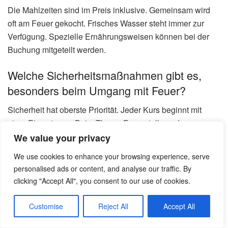
Die Mahlzeiten sind im Preis inklusive. Gemeinsam wird
oft am Feuer gekocht. Frisches Wasser steht immer zur
Verfügung. Spezielle Ernährungsweisen können bei der
Buchung mitgeteilt werden.
Welche Sicherheitsmaßnahmen gibt es,
besonders beim Umgang mit Feuer?
Sicherheit hat oberste Priorität. Jeder Kurs beginnt mit
einer Einweisung. Beim Thema Feuerstelle und
Brandschutz achten die erfahrenen Trainer genau auf die
We value your privacy
Einhaltung der Regeln. Notfallmaßnahmen sind klar
We use cookies to enhance your browsing experience, serve
geregelt.
personalised ads or content, and analyse our traffic. By
clicking "Accept All", you consent to our use of cookies.
Kann ich als Anfänger auch an einem
Survival Camp teilnehmen?
Customise
Reject All
Accept All
Absolut! Es gibt spezielle Einsteiger-Kurse, die