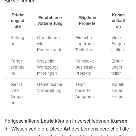
Sie viel lernen.
Erfahr
Komm
Empfohlene
Mögliche
ungsst
unikati
Vorbereitung
Projekte
ufe
on
Anfäng
Grundlagen
Einfache
Viele
er
wie
Lagerbau-
Fragen
Knotenkunde
Techniken
stellen
Fortge
Spezielle
Komplexe
Erfahr
schritte
Werkzeuge
Bushcraft-
ungen
ne
mitbringen
Projekte
teilen
Gemis
Gemeinsame
Team-
Vonein
chte
Vorbereitung
basierte
ander
Grupp
Aufgaben
lernen
en
Fortgeschrittene
Leute
können in verschiedenen
Kursen
ihr Wissen vertiefen. Diese
Art
des Lernens bereichert die