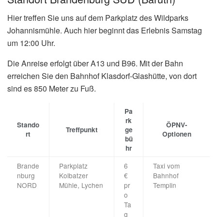
Hier treffen Sie uns auf dem Parkplatz des Wildparks
Johannismühle. Auch hier beginnt das Erlebnis Samstag
um 12:00 Uhr.
Die Anreise erfolgt über A13 und B96. Mit der Bahn
erreichen Sie den Bahnhof Klasdorf-Glashütte, von dort
sind es 850 Meter zu Fuß.
Pa
rk
Stando
ÖPNV-
Treffpunkt
ge
rt
Optionen
bü
hr
Brande
Parkplatz
6
Taxi vom
nburg
Kolbatzer
€
Bahnhof
NORD
Mühle, Lychen
pr
Templin
o
Ta
g