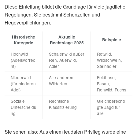
Diese Einteilung bildet die Grundlage für viele jagdliche
Regelungen. Sie bestimmt Schonzeiten und
Hegeverpflichtungen.
Historische
Aktuelle
Beispiele
Kategorie
Rechtslage 2025
Hochwild
Schalenwild außer
Rotwild,
(Adelsvorrec
Reh, Auerwild,
Wildschwein,
ht)
Adler
Steinadler
Niederwild
Alle anderen
Feldhase,
(für niederen
Wildarten
Fasan,
Adel)
Rehwild, Fuchs
Soziale
Rechtliche
Gleichberechti
Unterscheidu
Klassifizierung
gte Jagd für
ng
alle
Sie sehen also: Aus einem feudalen Privileg wurde eine