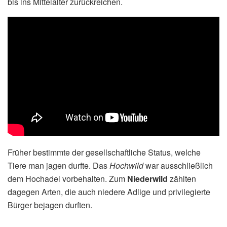
bis ins Mittelalter zurückreichen.
Früher bestimmte der gesellschaftliche Status, welche
Tiere man jagen durfte. Das
Hochwild
war ausschließlich
dem Hochadel vorbehalten. Zum
Niederwild
zählten
dagegen Arten, die auch niedere Adlige und privilegierte
Bürger bejagen durften.