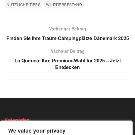
NÜTZLICHE TIPPS
WILDTIERBESTAND
Vorheriger Beitrag
Finden Sie Ihre Traum-Campingplätze Dänemark 2025
Nächster Beitrag
La Quercia: Ihre Premium-Wahl für 2025 – Jetzt
Entdecken
Kategorien
We value your privacy
Angeln
Survival
Wandern