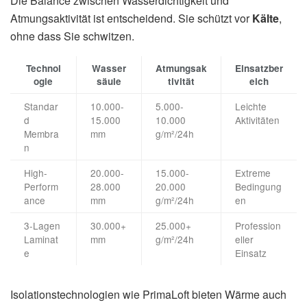
Die Balance zwischen Wasserdichtigkeit und
Atmungsaktivität ist entscheidend. Sie schützt vor
Kälte
,
ohne dass Sie schwitzen.
Technol
Wasser
Atmungsak
Einsatzber
ogie
säule
tivität
eich
Standar
10.000-
5.000-
Leichte
d
15.000
10.000
Aktivitäten
Membra
mm
g/m²/24h
n
High-
20.000-
15.000-
Extreme
Perform
28.000
20.000
Bedingung
ance
mm
g/m²/24h
en
3-Lagen
30.000+
25.000+
Profession
Laminat
mm
g/m²/24h
eller
e
Einsatz
Isolationstechnologien wie PrimaLoft bieten Wärme auch