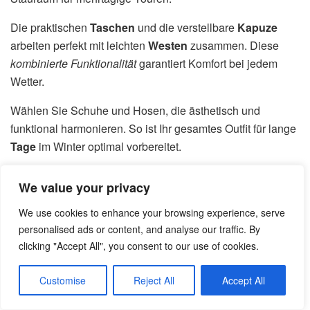
Die praktischen
Taschen
und die verstellbare
Kapuze
arbeiten perfekt mit leichten
Westen
zusammen. Diese
kombinierte Funktionalität
garantiert Komfort bei jedem
Wetter.
Wählen Sie Schuhe und Hosen, die ästhetisch und
funktional harmonieren. So ist Ihr gesamtes Outfit für lange
Tage
im Winter optimal vorbereitet.
Fazit
We value your privacy
We use cookies to enhance your browsing experience, serve
Die Entscheidung für den idealen Winterbegleiter bestimmt
personalised ads or content, and analyse our traffic. By
Ihren Komfort bei jeder Aktivität. Die aktuellen
Produkte
clicking "Accept All", you consent to our use of cookies.
für 2025 bieten herausragende Isolation und zuverlässigen
Wetterschutz. Nachhaltige Materialien und zeitloses
Customise
Reject All
Accept All
Design machen diese Investition besonders wertvoll.