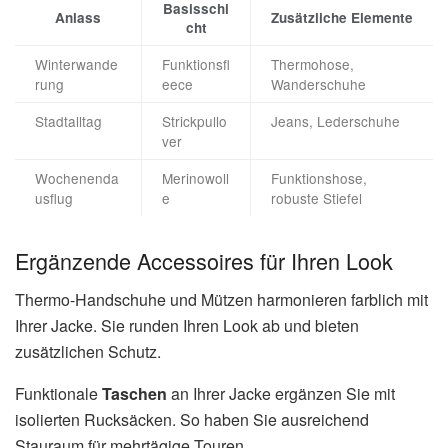
Basisschi
Anlass
Zusätzliche Elemente
cht
Winterwande
Funktionsfl
Thermohose,
rung
eece
Wanderschuhe
Stadtalltag
Strickpullo
Jeans, Lederschuhe
ver
Wochenenda
Merinowoll
Funktionshose,
usflug
e
robuste Stiefel
Ergänzende Accessoires für Ihren Look
Thermo-Handschuhe und Mützen harmonieren farblich mit
Ihrer Jacke. Sie runden Ihren Look ab und bieten
zusätzlichen Schutz.
Funktionale
Taschen
an Ihrer Jacke ergänzen Sie mit
isolierten Rucksäcken. So haben Sie ausreichend
Stauraum für mehrtägige Touren.