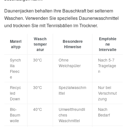
Daunenjacken behalten ihre Bauschkraft bei seltenem
Waschen. Verwenden Sie spezielles Daunenwaschmittel
und trocknen Sie mit Tennisbällen im Trockner.
Wasch
Empfohle
Materi
Besondere
temper
ne
altyp
Hinweise
atur
Intervalle
Synch
30°C
Ohne
Nach 5-7
illa
Weichspüler
Tragetage
Fleec
n
e
Recyc
30°C
Spezialwaschm
Nur bei
led
ittel
Verschmut
Down
zung
Bio-
40°C
Umweltfreundli
Nach
Baum
ches
Bedarf
wolle
Waschmittel