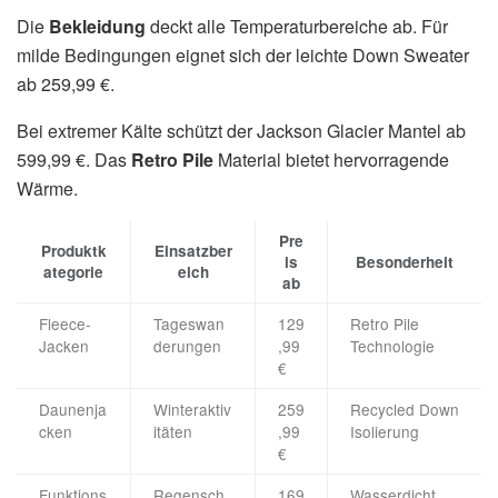
Die
Bekleidung
deckt alle Temperaturbereiche ab. Für
milde Bedingungen eignet sich der leichte Down Sweater
ab 259,99 €.
Bei extremer Kälte schützt der Jackson Glacier Mantel ab
599,99 €. Das
Retro Pile
Material bietet hervorragende
Wärme.
Pre
Produktk
Einsatzber
is
Besonderheit
ategorie
eich
ab
Fleece-
Tageswan
129
Retro Pile
Jacken
derungen
,99
Technologie
€
Daunenja
Winteraktiv
259
Recycled Down
cken
itäten
,99
Isolierung
€
Funktions
Regensch
169
Wasserdicht