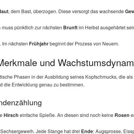
Haut
, dem Bast, überzogen. Diese versorgt das wachsende
Gew
Es muss pünktlich zur nächsten
Brunft
im Herbst ausgehärtet sei
. Im nächsten
Frühjahr
beginnt der Prozess von Neuem.
 Merkmale und Wachstumsdynam
stische Phasen in der Ausbildung seines Kopfschmucks, die als
d die Entwicklung genau zu bestimmen.
Endenzählung
ge
Hirsch
einfache Spieße. An diesen sind noch keine
Rosen
er
n Sechsergeweih. Jede Stange hat drei
Ende
: Augsprosse, Eis