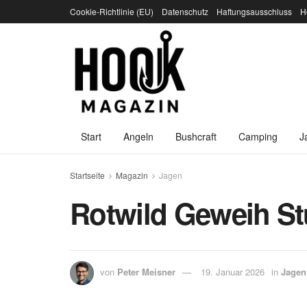
Cookie-Richtlinie (EU)
Datenschutz
Haftungsausschluss
H
Start
Angeln
Bushcraft
Camping
J
Startseite
Magazin
Jagen
Rotwild Geweih St
von
Peter Meisner
19. Januar 2026
in
Jagen