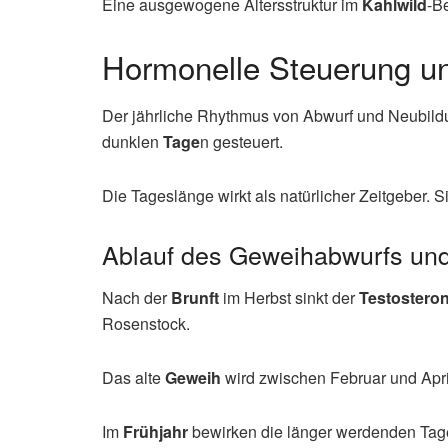
Eine ausgewogene Altersstruktur im
Kahlwild
-B
Hormonelle Steuerung u
Der jährliche Rhythmus von Abwurf und Neubild
dunklen
Tage
n gesteuert.
Die Tageslänge wirkt als natürlicher Zeitgeber. 
Ablauf des Geweihabwurfs und
Nach der
Brunft
im Herbst sinkt der
Testostero
Rosenstock.
Das alte
Geweih
wird zwischen Februar und Apri
Im
Frühjahr
bewirken die länger werdenden Tage