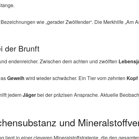
Stange.
Bezeichnungen wie „gerader Zwölfender“. Die Merkhilfe „Am Auge
i der Brunft
 und endenreicher. Zwischen dem achten und zwölften
Lebensj
Das
Geweih
wird wieder schwächer. Ein Tier vom zehnten
Kopf
ilft jedem
Jäger
bei der präzisen Ansprache. Aktuelle Beobach
ensubstanz und Mineralstoffve
 liegt in einer cleveren Mineralstoffstrategie, die den gesamt