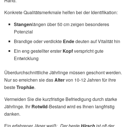
Hand.
Konkrete Qualitätsmerkmale helfen bei der Identifikation:
Stangen
längen über 50 cm zeigen besonderes
Potenzial
Brandige oder verdickte
Ende
deuten auf Vitalität hin
Ein eng gestellter erster
Kopf
verspricht gute
Entwicklung
Überdurchschnittliche Jährlinge müssen geschont werden.
Nur so erreichen sie das
Alter
von 10-12 Jahren für ihre
beste
Trophäe
.
Vermeiden Sie die kurzfristige Befriedigung durch starke
Jährlinge. Ihr
Rotwild
-Bestand wird es Ihnen langfristig
danken.
Ein erfahrener Jäger weiß:
„Der beste
Hirsch
ist oft der,