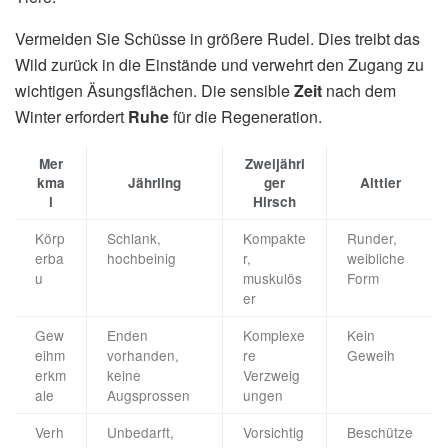
Vermeiden Sie Schüsse in größere Rudel. Dies treibt das
Wild zurück in die Einstände und verwehrt den Zugang zu
wichtigen Äsungsflächen. Die sensible
Zeit
nach dem
Winter erfordert
Ruhe
für die Regeneration.
Mer
Zweijähri
kma
Jährling
ger
Alttier
l
Hirsch
Körp
Schlank,
Kompakte
Runder,
erba
hochbeinig
r,
weibliche
u
muskulös
Form
er
Gew
Enden
Komplexe
Kein
eihm
vorhanden,
re
Geweih
erkm
keine
Verzweig
ale
Augsprossen
ungen
Verh
Unbedarft,
Vorsichtig
Beschütze