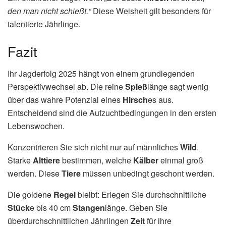
den man nicht schießt.“
Diese Weisheit gilt besonders für
talentierte Jährlinge.
Fazit
Ihr Jagderfolg 2025 hängt von einem grundlegenden
Perspektivwechsel ab. Die reine
Spieß
länge sagt wenig
über das wahre Potenzial eines
Hirsch
es aus.
Entscheidend sind die Aufzuchtbedingungen in den ersten
Lebenswochen.
Konzentrieren Sie sich nicht nur auf männliches
Wild
.
Starke
Alttiere
bestimmen, welche
Kälber
einmal groß
werden. Diese
Tiere
müssen unbedingt geschont werden.
Die goldene
Regel
bleibt: Erlegen Sie durchschnittliche
Stück
e bis 40 cm
Stangen
länge. Geben Sie
überdurchschnittlichen Jährlingen
Zeit
für ihre