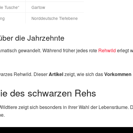
ie Tusche“
Gartow
ung
Norddeutsche Tiefebene
 über die Jahrzehnte
ramatisch gewandelt. Während früher jedes rote
Rehwild
erlegt 
warzes Rehwild. Dieser
Artikel
zeigt, wie sich das
Vorkommen
ie des schwarzen Rehs
ildtiere zeigt sich besonders in ihrer Wahl der Lebensräume.
ne.