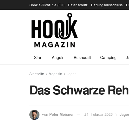
Cookie-Richtlinie (EU)
Datenschutz
Haftungsausschluss
H
Start
Angeln
Bushcraft
Camping
J
Startseite
Magazin
Jagen
Das Schwarze Reh:
von
Peter Meisner
24. Februar 2026
in
Jage