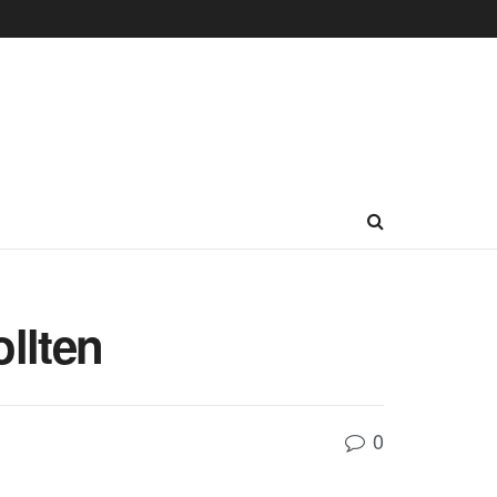
llten
0