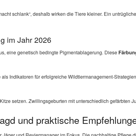
macht schlank“, deshalb wirken die Tiere kleiner. Ein untrügli
ng im Jahr 2026
us, eine genetisch bedingte Pigmentablagerung. Diese
Färbun
e
als Indikatoren für erfolgreiche Wildtiermanagement-Strategien.
itze setzen. Zwillingsgeburten mit unterschiedlich gefärbten J
agd und praktische Empfehlung
r Jäger und Reviermanager im Fokus. Die nachhaltige Pflege di