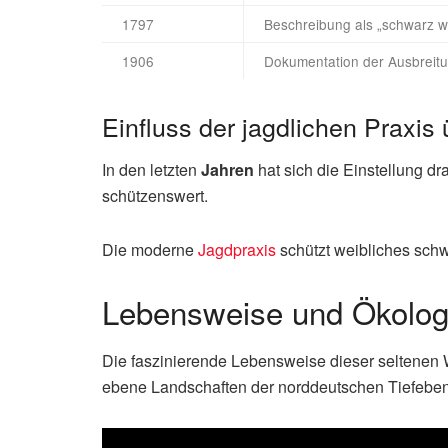
1797
Beschreibung als „schwarz w
1906
Dokumentation der Ausbreit
Einfluss der jagdlichen Praxis
In den letzten
Jahren
hat sich die Einstellung d
schützenswert.
Die moderne
Jagdpraxis
schützt weibliches sch
Lebensweise und Ökolog
Die faszinierende Lebensweise dieser seltenen W
ebene Landschaften der norddeutschen Tiefebe