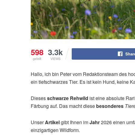
598
3.3k
Shar
geteilt
VIEWS
Hallo, ich bin Peter vom Redaktionsteam des h
ein tiefschwarzes Tier. Es ist kein Hund, keine K
Dieses
schwarze Rehwild
ist eine absolute Rari
Färbung auf. Das macht diese
besonderes
Tier
Unser
Artikel
gibt Ihnen im
Jahr
2026 einen umfa
einzigartigen Wildform.