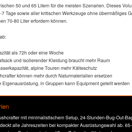
ischen 50 und 65 Litern für die meisten Szenarien. Dieses Volu
7 Tage sowie aller kritischen Werkzeuge ohne übermäßiges Gew
en 70-80 Liter erfordern können.
ab:
azität als 72h oder eine Woche
lafsack und isolierender Kleidung braucht mehr Raum
sserkapazität, alpine Touren mehr Kälteschutz
shcrafter können mehr durch Naturmaterialien ersetzen
e Eigenausrüstung, in Gruppen kann Equipment geteilt werden
ien
e Bushcrafter mit minimalistischem Setup, 24-Stunden-Bug-Out-Bag
ckt alle Jahreszeiten bei kompakter Ausrüstungswahl ab. 65-80