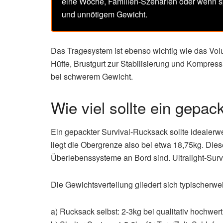
eine Woche, Familien-Szenarien oder wenn sp
und unnötigem Gewicht.
Das Tragesystem ist ebenso wichtig wie das Volu
Hüfte, Brustgurt zur Stabilisierung und Kompress
bei schwerem Gewicht.
Wie viel sollte ein gepa
Ein gepackter Survival-Rucksack sollte ideale
liegt die Obergrenze also bei etwa 18,75kg. Di
Überlebenssysteme an Bord sind. Ultralight-Survi
Die Gewichtsverteilung gliedert sich typischerwei
a) Rucksack selbst: 2-3kg bei qualitativ hochwe