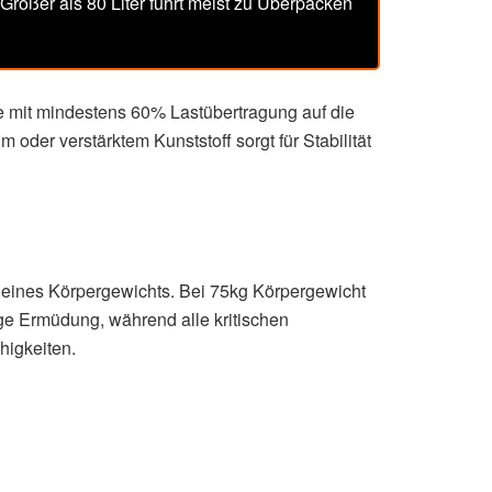
rößer als 80 Liter führt meist zu Überpacken
e mit mindestens 60% Lastübertragung auf die
oder verstärktem Kunststoff sorgt für Stabilität
deines Körpergewichts. Bei 75kg Körpergewicht
ge Ermüdung, während alle kritischen
higkeiten.