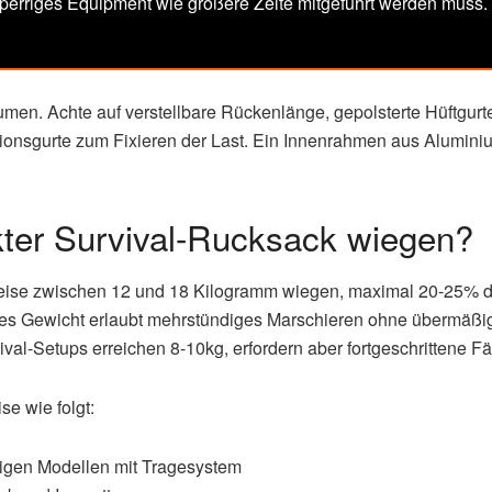
erriges Equipment wie größere Zelte mitgeführt werden muss. G
men. Achte auf verstellbare Rückenlänge, gepolsterte Hüftgurt
ionsgurte zum Fixieren der Last. Ein Innenrahmen aus Aluminium 
ckter Survival-Rucksack wiegen?
rweise zwischen 12 und 18 Kilogramm wiegen, maximal 20-25% 
eses Gewicht erlaubt mehrstündiges Marschieren ohne übermäßi
val-Setups erreichen 8-10kg, erfordern aber fortgeschrittene Fä
se wie folgt:
rtigen Modellen mit Tragesystem