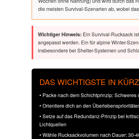
Wochen ohne Nahrung) und wird durch das Red
die meisten Survival-Szenarien ab, wobei das
Wichtiger Hinweis:
Ein Survival-Rucksack ist
angepasst werden. Ein für alpine Winter-Sze
insbesondere bei Shelter-Systemen und Schla
DAS WICHTIGSTE IN KÜR
• Packe nach dem Schichtprinzip: Schweres m
• Orientiere dich an den Überlebenspriorität
• Setze auf das Redundanz-Prinzip bei krit
Lichtquellen
• Wähle Rucksackvolumen nach Dauer: 30-40L