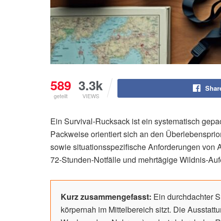
589
3.3k
Shar
geteilt
VIEWS
Ein Survival-Rucksack ist ein systematisch gepac
Packweise orientiert sich an den Überlebensprio
sowie situationsspezifische Anforderungen von A
72-Stunden-Notfälle und mehrtägige Wildnis-Auf
Kurz zusammengefasst:
Ein durchdachter S
körpernah im Mittelbereich sitzt. Die Ausstat