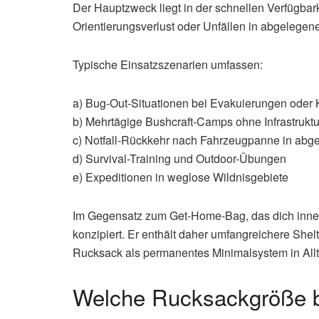
Der Hauptzweck liegt in der schnellen Verfügba
Orientierungsverlust oder Unfällen in abgelegene
Typische Einsatzszenarien umfassen:
a) Bug-Out-Situationen bei Evakuierungen oder 
b) Mehrtägige Bushcraft-Camps ohne Infrastruktu
c) Notfall-Rückkehr nach Fahrzeugpanne in ab
d) Survival-Training und Outdoor-Übungen
e) Expeditionen in weglose Wildnisgebiete
Im Gegensatz zum Get-Home-Bag, das dich innerh
konzipiert. Er enthält daher umfangreichere Sh
Rucksack als permanentes Minimalsystem in All
Welche Rucksackgröße br