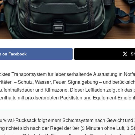
e on Facebook
Sh
ktes Transportsystem für lebenserhaltende Ausrüstung in Notfall
ritäten – Schutz, Wasser, Feuer, Signalgebung – und berücksich
ufenthaltsdauer und Klimazone. Dieser Leitfaden zeigt dir das 
enthalte mit praxiserprobten Packlisten und Equipment-Empfeh
urvival-Rucksack folgt einem Schichtsystem nach Gewicht und 
tung richtet sich nach der Regel der 3er (3 Minuten ohne Luft, 