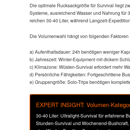
Die optimale Rucksackgröße für Survival liegt zw
Systeme, ausreichend Wasser und Nahrung für 3-
reichen 30-40 Liter, während Langzeit-Expedition
Die Volumenwahl hängt von folgenden Faktoren 
a) Aufenthaltsdauer: 24h benötigen weniger Kap
b) Jahreszeit: Winter-Equipment mit dickem Sch
c) Klimazone: Wüsten-Survival erfordert mehr Wa
d) Persönliche Fähigkeiten: Fortgeschrittene Bu
e) Gruppengröße: Solo-Trips benötigen komplett
EXPERT INSIGHT: Volumen-Kategor
30-40 Liter: Ultralight-Survival für erfahren
Stunden-Survival und Wochenend-Bushcraft, de