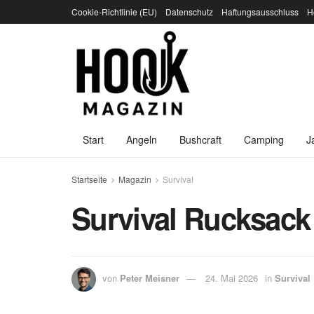
Cookie-Richtlinie (EU)
Datenschutz
Haftungsausschluss
H
Start
Angeln
Bushcraft
Camping
J
Startseite
Magazin
Survival
Survival Rucksack
von
Peter Meisner
24. Mai 2026
in
Survival