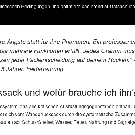
listischen Bedingungen und optimiere basierend auf tatsächli
e Ängste statt für ihre Prioritäten. Ein professione
as mehrere Funktionen erfüllt. Jedes Gramm muss
nzen jeder Packentscheidung auf deinem Rücken.“
 15 Jahren Felderfahrung.
ksack und wofür brauche ich ihn
ssystem, das alle kritischen Ausrüstungsgegenstände enthält, um
idet sich vom Wanderrucksack durch die systematische Zusammen
-Säulen ab: Schutz/Shelter, Wasser, Feuer, Nahrung und Signal