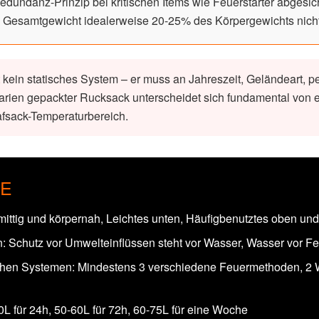
undanz-Prinzip bei kritischen Items wie Feuerstarter abgesic
 Gesamtgewicht idealerweise 20-25% des Körpergewichts nicht 
 kein statisches System – er muss an Jahreszeit, Geländeart, p
narien gepackter Rucksack unterscheidet sich fundamental von
fsack-Temperaturbereich.
ZE
ittig und körpernah, Leichtes unten, Häufigbenutztes oben un
en: Schutz vor Umwelteinflüssen steht vor Wasser, Wasser vor F
ischen Systemen: Mindestens 3 verschiedene Feuermethoden, 2
 für 24h, 50-60L für 72h, 60-75L für eine Woche