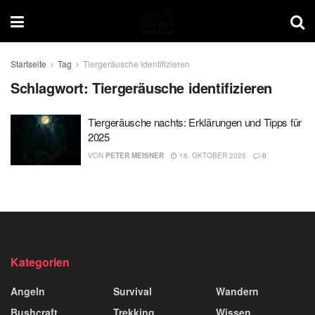
Startseite
Tag
Tiergeräusche identifizieren
Schlagwort:
Tiergeräusche identifizieren
Tiergeräusche nachts: Erklärungen und Tipps für
2025
VON
PETER MEISNER
18. OKTOBER 2025
0
Kategorien
Angeln
Survival
Wandern
Bushcraft
Trekking
Wissen