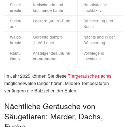
Schlei
Kreischende und
Hauptsächlich
ereule
fauchende Laute
nachtaktiv
Steink
Lockere „uuuh“-Rufe
Dämmerung und
auz
Nacht
Waldo
Gereihte dumpfe
Nachts und in der
hreule
„huh“-Laute
Dämmerung
Raufu
Ansteigendes „hu-hu-
Vorwiegend
ßkauz
hu-hu-hu-hu“
nachtaktiv
Im Jahr 2025 können Sie diese
Tiergeräusche nachts
möglicherweise länger hören. Mildere Temperaturen
verlängern die Balzzeiten der Eulen.
Nächtliche Geräusche von
Säugetieren: Marder, Dachs,
Fuchs