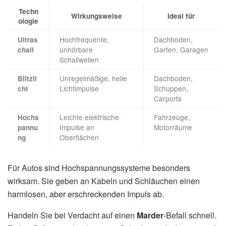
Techn
Wirkungsweise
Ideal für
ologie
Hochfrequente,
Dachboden,
Ultras
unhörbare
Garten, Garagen
chall
Schallwellen
Unregelmäßige, helle
Dachboden,
Blitzli
Lichtimpulse
Schuppen,
cht
Carports
Leichte elektrische
Fahrzeuge,
Hochs
Impulse an
Motorräume
pannu
Oberflächen
ng
Für Autos sind Hochspannungssysteme besonders
wirksam. Sie geben an Kabeln und Schläuchen einen
harmlosen, aber erschreckenden Impuls ab.
Handeln Sie bei Verdacht auf einen
Marder
-Befall schnell.