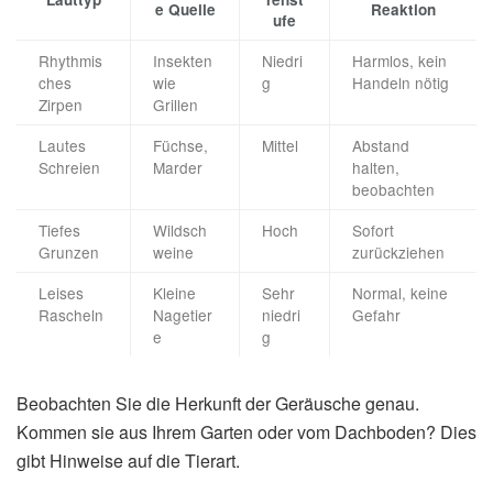
e Quelle
Reaktion
ufe
Rhythmis
Insekten
Niedri
Harmlos, kein
ches
wie
g
Handeln nötig
Zirpen
Grillen
Lautes
Füchse,
Mittel
Abstand
Schreien
Marder
halten,
beobachten
Tiefes
Wildsch
Hoch
Sofort
Grunzen
weine
zurückziehen
Leises
Kleine
Sehr
Normal, keine
Rascheln
Nagetier
niedri
Gefahr
e
g
Beobachten Sie die Herkunft der Geräusche genau.
Kommen sie aus Ihrem Garten oder vom Dachboden? Dies
gibt Hinweise auf die Tierart.