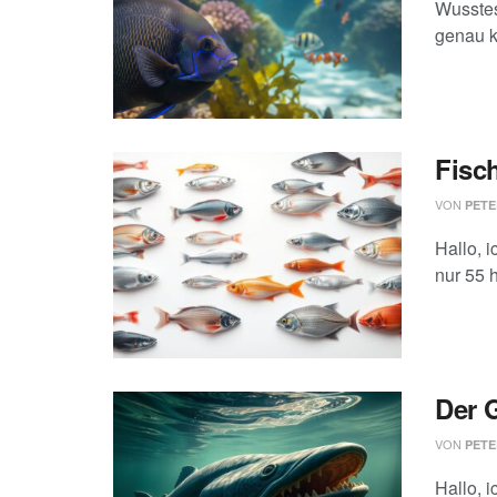
Wusstes
genau k
Fisch
VON
PETE
Hallo, 
nur 55 h
Der 
VON
PETE
Hallo, 