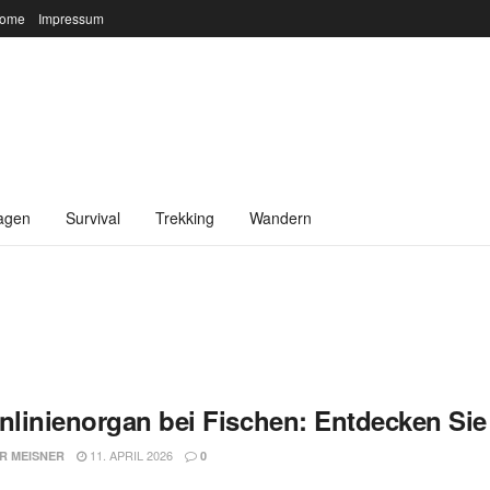
ome
Impressum
agen
Survival
Trekking
Wandern
t
enlinienorgan bei Fischen: Entdecken Si
11. APRIL 2026
R MEISNER
0