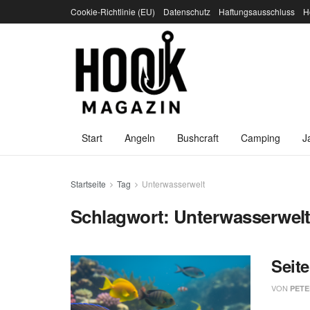
Cookie-Richtlinie (EU)
Datenschutz
Haftungsausschluss
H
Start
Angeln
Bushcraft
Camping
J
Startseite
Tag
Unterwasserwelt
Schlagwort:
Unterwasserwel
Seit
VON
PETE