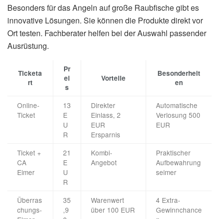
Besonders für das Angeln auf große Raubfische gibt es
innovative Lösungen. Sie können die Produkte direkt vor
Ort testen. Fachberater helfen bei der Auswahl passender
Ausrüstung.
Pr
Ticketa
Besonderheit
ei
Vorteile
rt
en
s
Online-
13
Direkter
Automatische
Ticket
E
Einlass, 2
Verlosung 500
U
EUR
EUR
R
Ersparnis
Ticket +
21
Kombi-
Praktischer
CA
E
Angebot
Aufbewahrung
Eimer
U
seimer
R
Überras
35
Warenwert
4 Extra-
chungs-
,9
über 100 EUR
Gewinnchance