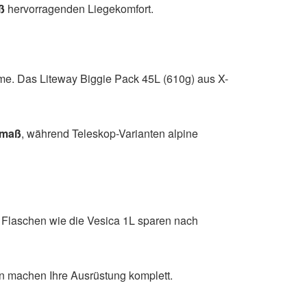
ß
hervorragenden Liegekomfort.
me. Das Liteway Biggie Pack 45L (610g) aus X-
kmaß
, während Teleskop-Varianten alpine
Flaschen wie die Vesica 1L sparen nach
en machen Ihre Ausrüstung komplett.