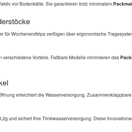
fektiv vor Bodenkälte. Sie garantieren trotz minimalem
Packma
erstöcke
ter für Wochenendtrips verfügen über ergonomische Tragesyste
 verschiedene Vorteile. Faltbare Modelle minimieren das
Pac
kel
ffnung erleichtert die Wasserversorgung. Zusammenklappbare 
48,2g und sichert Ihre Trinkwasserversorgung. Diese Innovation