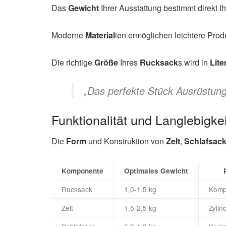
Das
Gewicht
Ihrer Ausstattung bestimmt direkt
Moderne
Material
ien ermöglichen leichtere Pro
Die richtige
Größe
Ihres
Rucksack
s wird in
Lite
„Das perfekte Stück Ausrüstun
Funktionalität und Langlebigk
Die
Form
und Konstruktion von
Zelt
,
Schlafsac
Komponente
Optimales Gewicht
Rucksack
1,0-1,5 kg
Kompa
Zelt
1,5-2,5 kg
Zylin