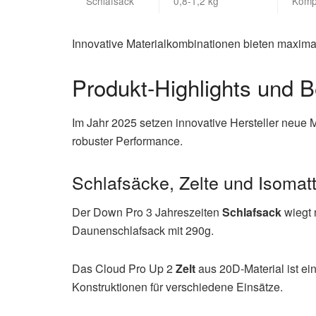
Schlafsack
0,8-1,2 kg
Komp
Innovative Materialkombinationen bieten maximale
Produkt-Highlights und B
Im Jahr 2025 setzen innovative Hersteller neue M
robuster Performance.
Schlafsäcke, Zelte und Isomat
Der Down Pro 3 Jahreszeiten
Schlafsack
wiegt 
Daunenschlafsack mit 290g.
Das Cloud Pro Up 2
Zelt
aus 20D-Material ist e
Konstruktionen für verschiedene Einsätze.