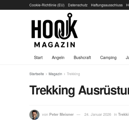
Cookie-Richtlinie (EU)
Datenschutz
Haftungsausschluss
H
Start
Angeln
Bushcraft
Camping
J
Startseite
Magazin
Trekking
Trekking Ausrüstu
von
Peter Meisner
24. Januar 2026
in
Trekk