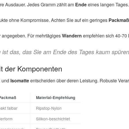
 Ihre Ausdauer. Jedes Gramm zählt am
Ende
eines langen Tages.
dukte ohne Kompromisse. Achten Sie auf ein geringes
Packmaß
r
angegeben. Für mehrtägiges
Wandern
empfehlen sich 40-70 L
g ist das, das Sie am Ende des Tages kaum spüren
eit der Komponenten
k
und
Isomatte
entscheiden über deren Leistung. Robuste Verarbe
Packmaß
Material-Empfehlung
kt falbar
Ripstop-Nylon
derform
Silikon-beschichtet