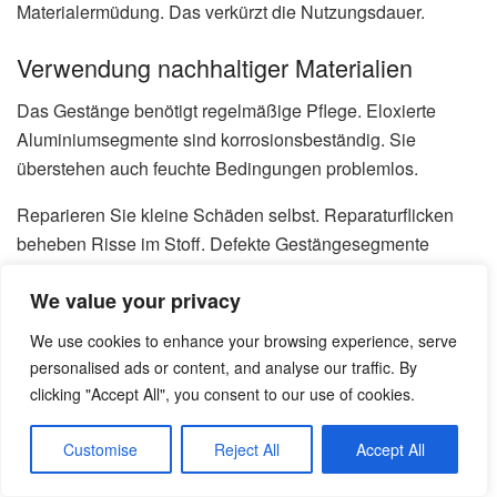
Materialermüdung. Das verkürzt die Nutzungsdauer.
Verwendung nachhaltiger Materialien
Das Gestänge benötigt regelmäßige Pflege. Eloxierte
Aluminiumsegmente sind korrosionsbeständig. Sie
überstehen auch feuchte Bedingungen problemlos.
Reparieren Sie kleine Schäden selbst. Reparaturflicken
beheben Risse im Stoff. Defekte Gestängesegmente
können einzeln ersetzt werden.
We value your privacy
Der höhere
Preis
für Qualitäts
materialien
amortisiert sich
We use cookies to enhance your browsing experience, serve
durch längere Nutzung. Achten Sie auf recycelte Stoffe
personalised ads or content, and analyse our traffic. By
und Recyclingprogramme.
clicking "Accept All", you consent to our use of cookies.
Viele Marken nehmen alte Ausrüstung zurück. So führen
Customise
Reject All
Accept All
Sie wertvolle
Materialien
dem Kreislauf zu. Das schont die
Umwelt und reduziert Müll.