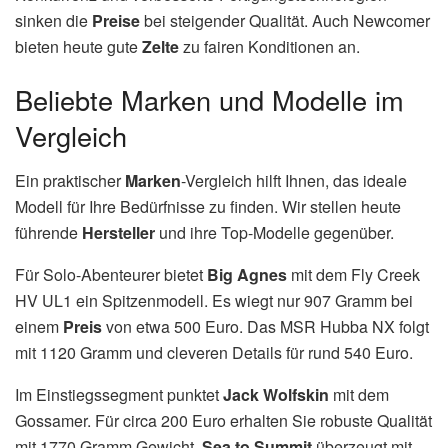
sinken die
Preise
bei steigender Qualität. Auch Newcomer
bieten heute gute
Zelte
zu fairen Konditionen an.
Beliebte Marken und Modelle im
Vergleich
Ein praktischer
Marken
-Vergleich hilft Ihnen, das ideale
Modell für Ihre Bedürfnisse zu finden. Wir stellen heute
führende
Hersteller
und ihre Top-Modelle gegenüber.
Für Solo-Abenteurer bietet
Big Agnes
mit dem Fly Creek
HV UL1 ein Spitzenmodell. Es wiegt nur 907 Gramm bei
einem
Preis
von etwa 500 Euro. Das MSR Hubba NX folgt
mit 1120 Gramm und cleveren Details für rund 540 Euro.
Im Einstiegssegment punktet
Jack Wolfskin
mit dem
Gossamer. Für circa 200 Euro erhalten Sie robuste Qualität
mit 1770 Gramm Gewicht.
Sea to Summit
überzeugt mit