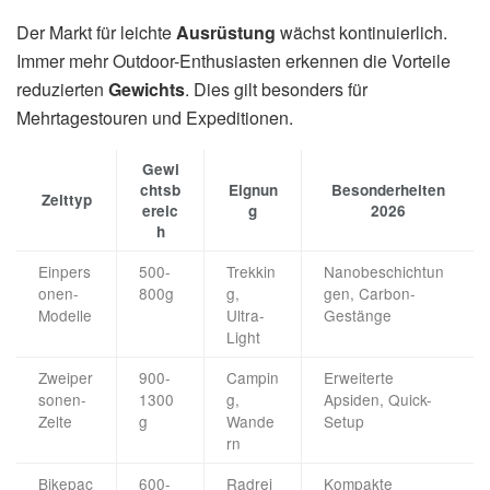
Der Markt für leichte
Ausrüstung
wächst kontinuierlich.
Immer mehr Outdoor-Enthusiasten erkennen die Vorteile
reduzierten
Gewichts
. Dies gilt besonders für
Mehrtagestouren und Expeditionen.
Gewi
chtsb
Eignun
Besonderheiten
Zelttyp
ereic
g
2026
h
Einpers
500-
Trekkin
Nanobeschichtun
onen-
800g
g,
gen, Carbon-
Modelle
Ultra-
Gestänge
Light
Zweiper
900-
Campin
Erweiterte
sonen-
1300
g,
Apsiden, Quick-
Zelte
g
Wande
Setup
rn
Bikepac
600-
Radrei
Kompakte