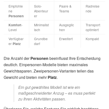
Empfohle
Solo-
Paare &
Radreise
ne
Abenteur
Teams
nde
er
Personen
-
Minimalist
Ausgeglic
Transport
Komfort
Level
isch
hen
optimiert
Verfügbar
Grundbe
Erweitert
Kompakt
er
darf
Platz
Die Anzahl der
Personen
beeinflusst Ihre Entscheidung
deutlich. Einpersonen-Modelle bieten maximales
Gewichtssparen. Zweipersonen-Varianten teilen das
Gewicht und bieten mehr
Platz
.
Ein gut gewähltes Modell ist wie ein
maßgeschneiderter Anzug – es muss perfekt
zu Ihren Aktivitäten passen.
Überlegen Sie, welche Features Sie wirklich benötigen.