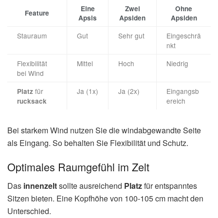
Eine
Zwei
Ohne
Feature
Apsis
Apsiden
Apsiden
Stauraum
Gut
Sehr gut
Eingeschrä
nkt
Flexibilität
Mittel
Hoch
Niedrig
bei Wind
für
Ja (1x)
Ja (2x)
Eingangsb
Platz
ereich
rucksack
Bei starkem Wind nutzen Sie die windabgewandte Seite
als Eingang. So behalten Sie Flexibilität und Schutz.
Optimales Raumgefühl im Zelt
Das
innenzelt
sollte ausreichend
Platz
für entspanntes
Sitzen bieten. Eine Kopfhöhe von 100-105 cm macht den
Unterschied.