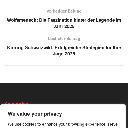
Vorheriger Beitrag
Wolfsmensch: Die Faszination hinter der Legende im
Jahr 2025
Nächster Beitrag
Kirrung Schwarzwild: Erfolgreiche Strategien für Ihre
Jagd 2025
Kategorien
We value your privacy
Angeln
Survival
Wandern
We use cookies to enhance your browsing experience, serve
Bushcraft
Trekking
Wissen