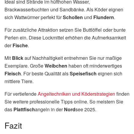
Ideal sind Strände im hüfthohen Wasser,
Brackwasserbuchten und Sandbänke. Als Köder eignen
sich Wattwürmer perfekt für
Schollen
und
Flundern
.
Für zusätzliche Attraktion setzen Sie Buttlöffel oder bunte
Perlen ein. Diese Lockmittel erhöhen die Aufmerksamkeit
der
Fische
.
Mit
Blick
auf Nachhaltigkeit entnehmen Sie nur maßige
Exemplare. Große
Weibchen
haben oft minderwertiges
Fleisch
. Für beste Qualität als
Speisefisch
eignen sich
mittlere Tiere.
Für vertiefende
Angeltechniken und Köderstrategien
finden
Sie weitere professionelle Tipps online. So meistern Sie
das
Plattfisch
angeln in der
Nord
see 2025.
Fazit