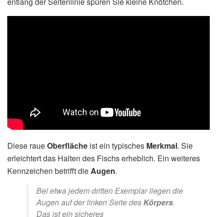
entlang der Seitenlinie spüren Sie kleine Knötchen.
Diese raue
Oberfläche
ist ein typisches
Merkmal
. Sie
erleichtert das Halten des Fischs erheblich. Ein weiteres
Kennzeichen betrifft die
Augen
.
Bei etwa jedem dritten Exemplar liegen die
Augen auf der linken Seite des
Körpers
.
Das ist ein sicheres