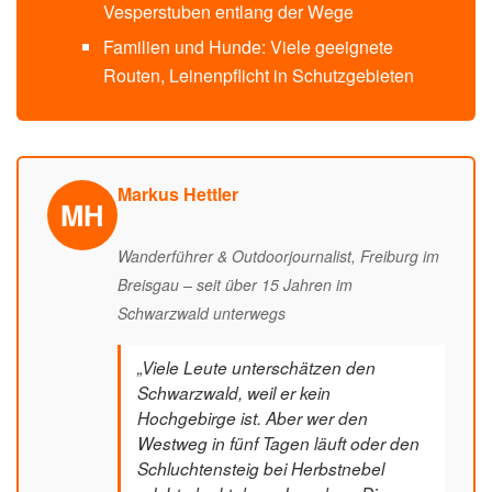
Vesperstuben entlang der Wege
Familien und Hunde: Viele geeignete
Routen, Leinenpflicht in Schutzgebieten
Markus Hettler
MH
Wanderführer & Outdoorjournalist, Freiburg im
Breisgau – seit über 15 Jahren im
Schwarzwald unterwegs
„Viele Leute unterschätzen den
Schwarzwald, weil er kein
Hochgebirge ist. Aber wer den
Westweg in fünf Tagen läuft oder den
Schluchtensteig bei Herbstnebel