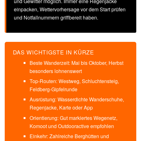
und Gewitter möglich. Immer eine Regenjacke
einpacken, Wettervorhersage vor dem Start prüfen
und Notfallnummern griffbereit haben.
DAS WICHTIGSTE IN KÜRZE
Beste Wanderzeit: Mai bis Oktober, Herbst
besonders lohnenswert
Top-Routen: Westweg, Schluchtensteig,
Feldberg-Gipfelrunde
Ausrüstung: Wasserdichte Wanderschuhe,
Regenjacke, Karte oder App
Orientierung: Gut markiertes Wegenetz,
Komoot und Outdooractive empfohlen
Einkehr: Zahlreiche Berghütten und