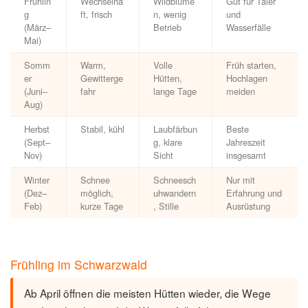
Frühlin
Wechselha
Wildblume
Gut für Täler
g
ft, frisch
n, wenig
und
(März–
Betrieb
Wasserfälle
Mai)
Somm
Warm,
Volle
Früh starten,
er
Gewitterge
Hütten,
Hochlagen
(Juni–
fahr
lange Tage
meiden
Aug)
Herbst
Stabil, kühl
Laubfärbun
Beste
(Sept–
g, klare
Jahreszeit
Nov)
Sicht
insgesamt
Winter
Schnee
Schneesch
Nur mit
(Dez–
möglich,
uhwandern
Erfahrung und
Feb)
kurze Tage
, Stille
Ausrüstung
Frühling im Schwarzwald
Ab April öffnen die meisten Hütten wieder, die Wege