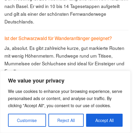
nach Basel. Er wird in 10 bis 14 Tagesetappen aufgeteilt
und gilt als einer der schönsten Fernwanderwege
Deutschlands.
Ist der Schwarzwald für Wanderanfänger geeignet?
Ja, absolut. Es gibt zahlreiche kurze, gut markierte Routen
mit wenig Höhenmetern. Rundwege rund um Titisee,
Mummelsee oder Schluchsee sind ideal für Einsteiger und
Familien.
We value your privacy
Welche App ist die beste für Wanderungen im
We use cookies to enhance your browsing experience, serve
Schwarzwald?
personalised ads or content, and analyse our traffic. By
Komoot und Outdooractive sind die meistgenutzten Apps.
clicking "Accept All", you consent to our use of cookies.
Beide bieten Offline-Karten, Höhenprofile und Community-
Bewertungen. Für Fernwanderwege empfiehlt sich
Customise
Reject All
Accept All
zusätzlich eine gedruckte Karte.