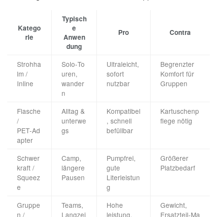
Typisch
Katego
e
Pro
Contra
rie
Anwen
dung
Strohha
Solo‑To
Ultraleicht,
Begrenzter
lm /
uren,
sofort
Komfort für
Inline
wander
nutzbar
Gruppen
n
Flasche
Alltag &
Kompatibel
Kartuschenp
/
unterwe
, schnell
flege nötig
PET‑Ad
gs
befüllbar
apter
Schwer
Camp,
Pumpfrei,
Größerer
kraft /
längere
gute
Platzbedarf
Squeez
Pausen
Literleistun
e
g
Gruppe
Teams,
Hohe
Gewicht,
n /
Langzei
leistung,
Ersatzteil‑Ma