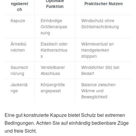
Optimale
ngsberei
Praktischer Nutzen
Funktion
ch
Kapuze
Einhändige
Windschutz ohne
Größenanpas
Sichteinschränkung
sung
Ärmelbü
Elastisch oder
Wärmeverlust an
ndchen
Klettverschlus
Handgelenken
s
stoppen
Saumsch
Verstellbarer
Winddichter Sitz bei
nürung
Abschluss
Bedarf
Jackenlä
Körpergröße
Balance zwischen
nge
angepasst
Wärme und
Beweglichkeit
Eine gut konstruierte Kapuze bietet Schutz bei extremen
Bedingungen. Achten Sie auf einhändig bedienbare Züge
und freie Sicht.