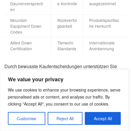
Daunenversprech
e Kontrolle
ausgezeichnet
en
Mountain
Rückverfol
Produktspezifisc
Equipment Down
gbarkeit
he Herkunft
Codex
Allied Down
Tierwohl-
Internationale
Certification
Standards
Anerkennung
Durch bewusste Kaufentscheidungen unterstützen Sie
nachhaltige
Daunenjacken
. Achten Sie auf Zertifikate, die
We value your privacy
Herkunft
und Haltungsbedingungen transparent machen.
We use cookies to enhance your browsing experience, serve
Jedes zertifizierte
Produkt
bietet Ihnen Gewissheit über
personalised ads or content, and analyse our traffic. By
ethischen Ursprung. So genießen Sie maximale Wärme
clicking "Accept All", you consent to our use of cookies.
mit gutem Gewissen.
Customise
Reject All
Accept All
Alternativen: Kunstfasern im