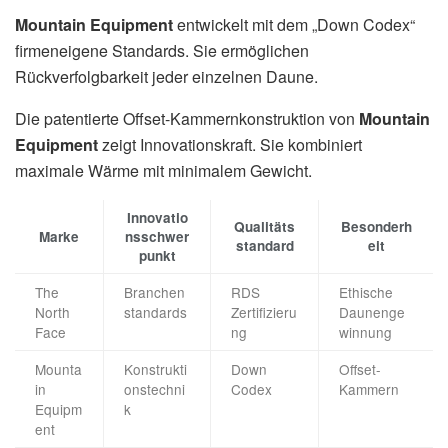
Mountain Equipment
entwickelt mit dem „Down Codex“
firmeneigene Standards. Sie ermöglichen
Rückverfolgbarkeit jeder einzelnen Daune.
Die patentierte Offset-Kammernkonstruktion von
Mountain
Equipment
zeigt Innovationskraft. Sie kombiniert
maximale Wärme mit minimalem Gewicht.
Innovatio
Qualitäts
Besonderh
Marke
nsschwer
standard
eit
punkt
The
Branchen
RDS
Ethische
North
standards
Zertifizieru
Daunenge
Face
ng
winnung
Mounta
Konstrukti
Down
Offset-
in
onstechni
Codex
Kammern
Equipm
k
ent