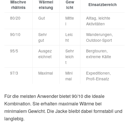
Mischve
Wärmel
Gew
Einsatzbereich
rhältnis
eistung
icht
80/20
Gut
Mitte
Alltag, leichte
l
Aktivitäten
90/10
Sehr
Leic
Wanderungen,
gut
ht
Outdoor-Sport
95/5
Ausgez
Sehr
Bergtouren,
eichnet
leich
extreme Kälte
t
97/3
Maximal
Mini
Expeditionen,
mal
Profi-Einsatz
Für die meisten Anwender bietet 90/10 die ideale
Kombination. Sie erhalten maximale Wärme bei
minimalem Gewicht. Die Jacke bleibt dabei formstabil und
langlebig.