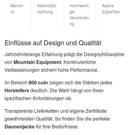
Mamm
Materialfo
Hochwerti
Alpine
ut
rschung
ge
Expertise
Verarbeitu
ng
Einflüsse auf Design und Qualität
Jahrzehntelange Erfahrung prägt die Designphilosophie
von
Mountain Equipment
. Kontinuierliche
Verbesserungen sichern hohe Performance.
Im Bereich
800 cuin
zeigen sich die Stärken jedes
Herstellers
deutlich. Die Wahl hängt von Ihren
spezifischen Anforderungen ab.
Transparente Lieferketten und eigene Zertifikate
gewährleisten Qualität. So finden Sie die perfekte
Daunenjacke
für Ihre Bedürfnisse.