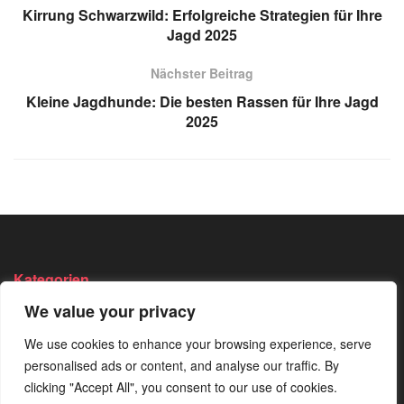
Kirrung Schwarzwild: Erfolgreiche Strategien für Ihre
Jagd 2025
Nächster Beitrag
Kleine Jagdhunde: Die besten Rassen für Ihre Jagd
2025
Kategorien
We value your privacy
Angeln
Survival
Wandern
We use cookies to enhance your browsing experience, serve
Bushcraft
Trekking
Wissen
personalised ads or content, and analyse our traffic. By
Camping
Von Der
clicking "Accept All", you consent to our use of cookies.
Redaktion
Jagen