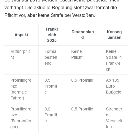
verhängt. Die aktuelle Regelung sieht zwar formal die
Pflicht vor, aber keine Strafe bei Verstößen.
Frankr
Deutschlan
Konseq
Aspekt
eich
d
uenzen
2025
Mitführpflic
Formal
Keine
Keine
ht
besteh
Pflicht
Strafe in
end
Frankrei
ch
Promillegre
0,5
0,5 Promille
Ab 135
nze
Promill
Euro
(normale
e
Bußgeld
Fahrer)
Promillegre
0,2
0,5 Promille
Strenger
nze
Promill
e
(Fahranfän
e
Vorschrif
ger)
ten