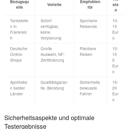
Bezugsqu
Empfohlen
Vorteile
ste
elle
für
n
Tankstelle
Sofort
Spontane
10-
n in
verfügbar,
Reisende
15
Frankreic
keine
Eur
h
Vorplanung
o
Deutsche
Große
Planbare
10-
Online-
Auswahl, NF-
Reisen
10
Shops
Zertifizierung
0
Eur
o
Apotheke
Qualitätsgaran
Sicherheits
15-
n beider
tie, Beratung
bewusste
20
Länder
Fahrer
Eur
o
Sicherheitsaspekte und optimale
Testergebnisse