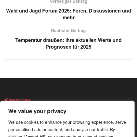
Vorheriger Beitrag
Wald und Jagd Forum 2025: Foren, Diskussionen und
mehr
Nächster Beitrag
Temperatur draußen: Ihre aktuellen Werte und
Prognosen für 2025
Kategorien
We value your privacy
Angeln
Survival
Wandern
We use cookies to enhance your browsing experience, serve
Bushcraft
Trekking
Wissen
personalised ads or content, and analyse our traffic. By
Camping
Von Der
clicking "Accept All", you consent to our use of cookies.