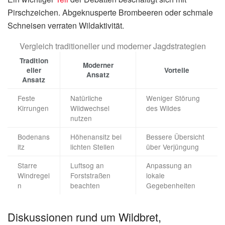
Pirschzeichen. Abgeknusperte Brombeeren oder schmale
Schneisen verraten Wildaktivität.
Vergleich traditioneller und moderner Jagdstrategien
Tradition
Moderner
eller
Vorteile
Ansatz
Ansatz
Feste
Natürliche
Weniger Störung
Kirrungen
Wildwechsel
des Wildes
nutzen
Bodenans
Höhenansitz bei
Bessere Übersicht
itz
lichten Stellen
über Verjüngung
Starre
Luftsog an
Anpassung an
Windregel
Forststraßen
lokale
n
beachten
Gegebenheiten
Diskussionen rund um Wildbret,