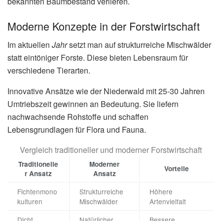
bekannten Baumbestand verlieren.
Moderne Konzepte in der Forstwirtschaft
Im aktuellen
Jahr
setzt man auf strukturreiche Mischwälder
statt eintöniger Forste. Diese bieten Lebensraum für
verschiedene Tierarten.
Innovative Ansätze wie der Niederwald mit 25-30 Jahren
Umtriebszeit gewinnen an Bedeutung. Sie liefern
nachwachsende Rohstoffe und schaffen
Lebensgrundlagen für Flora und Fauna.
Vergleich traditioneller und moderner Forstwirtschaft
Traditionelle
Moderner
Vorteile
r Ansatz
Ansatz
Fichtenmono
Strukturreiche
Höhere
kulturen
Mischwälder
Artenvielfalt
Dicht
Natürlicher
Bessere