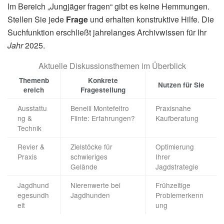
Im Bereich „Jungjäger fragen“ gibt es keine Hemmungen.
Stellen Sie jede
Frage
und erhalten konstruktive Hilfe. Die
Suchfunktion erschließt jahrelanges Archivwissen für Ihr
Jahr
2025.
Aktuelle Diskussionsthemen im Überblick
Themenb
Konkrete
Nutzen für Sie
ereich
Fragestellung
Ausstattu
Benelli Montefeltro
Praxisnahe
ng &
Flinte: Erfahrungen?
Kaufberatung
Technik
Revier &
Zielstöcke für
Optimierung
Praxis
schwieriges
Ihrer
Gelände
Jagdstrategie
Jagdhund
Nierenwerte bei
Frühzeitige
egesundh
Jagdhunden
Problemerkenn
eit
ung