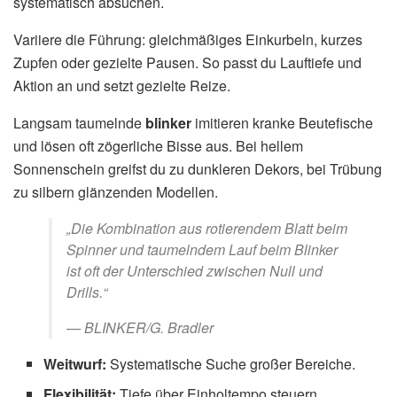
systematisch absuchen.
Variiere die Führung: gleichmäßiges Einkurbeln, kurzes
Zupfen oder gezielte Pausen. So passt du Lauftiefe und
Aktion an und setzt gezielte Reize.
Langsam taumelnde
blinker
imitieren kranke Beutefische
und lösen oft zögerliche Bisse aus. Bei hellem
Sonnenschein greifst du zu dunkleren Dekors, bei Trübung
zu silbern glänzenden Modellen.
„Die Kombination aus rotierendem Blatt beim
Spinner und taumelndem Lauf beim Blinker
ist oft der Unterschied zwischen Null und
Drills.“
— BLINKER/G. Bradler
Weitwurf:
Systematische Suche großer Bereiche.
Flexibilität:
Tiefe über Einholtempo steuern.