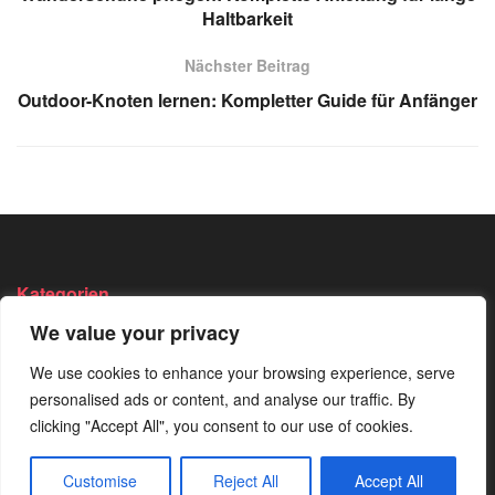
Haltbarkeit
Nächster Beitrag
Outdoor-Knoten lernen: Kompletter Guide für Anfänger
Kategorien
We value your privacy
Angeln
Survival
Wandern
We use cookies to enhance your browsing experience, serve
Bushcraft
Trekking
Wissen
personalised ads or content, and analyse our traffic. By
Camping
Von Der
clicking "Accept All", you consent to our use of cookies.
Redaktion
Jagen
Empfohlen
Customise
Reject All
Accept All