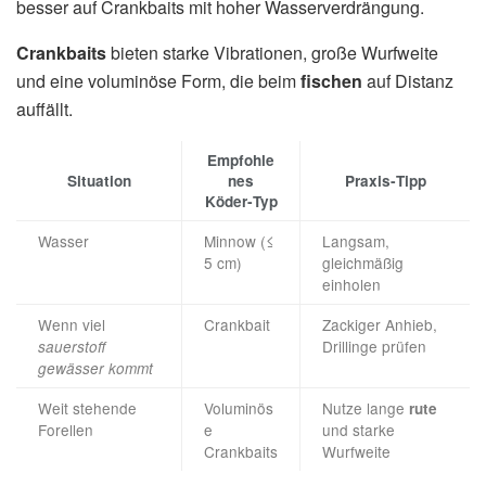
besser auf Crankbaits mit hoher Wasserverdrängung.
Crankbaits
bieten starke Vibrationen, große Wurfweite
und eine voluminöse Form, die beim
fischen
auf Distanz
auffällt.
Empfohle
Situation
nes
Praxis‑Tipp
Köder‑Typ
Wasser
Minnow (≤
Langsam,
5 cm)
gleichmäßig
einholen
Wenn viel
Crankbait
Zackiger Anhieb,
Drillinge prüfen
sauerstoff
gewässer kommt
Weit stehende
Voluminös
Nutze lange
rute
Forellen
e
und starke
Crankbaits
Wurfweite