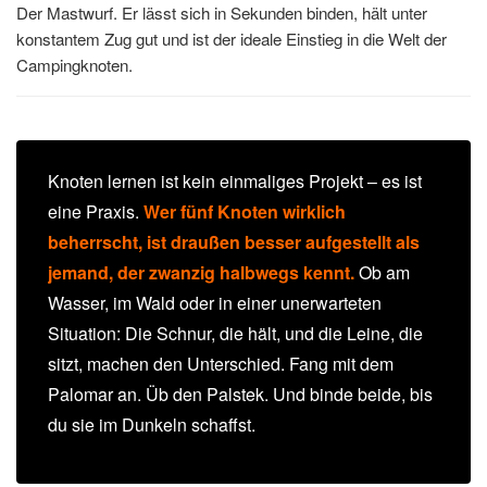
Der Mastwurf. Er lässt sich in Sekunden binden, hält unter
konstantem Zug gut und ist der ideale Einstieg in die Welt der
Campingknoten.
Knoten lernen ist kein einmaliges Projekt – es ist
eine Praxis.
Wer fünf Knoten wirklich
beherrscht, ist draußen besser aufgestellt als
jemand, der zwanzig halbwegs kennt.
Ob am
Wasser, im Wald oder in einer unerwarteten
Situation: Die Schnur, die hält, und die Leine, die
sitzt, machen den Unterschied. Fang mit dem
Palomar an. Üb den Palstek. Und binde beide, bis
du sie im Dunkeln schaffst.