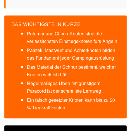
DAS WICHTIGSTE IN KÜRZE
Palomar und Clinch-Knoten sind die
verlässlichsten Einstiegsknoten fürs Angeln
Palstek, Mastwurf und Achterknoten bilden
das Fundament jeder Campingausrüstung
Das Material der Schnur bestimmt, welcher
Knoten wirklich hält
Regelmäßiges Üben mit günstigem
Paracord ist der schnellste Lernweg
Ein falsch gesetzter Knoten kann bis zu 50
% Tragkraft kosten