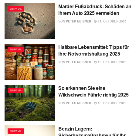
Marder Fußabdruck: Schäden an
SURVIVAL
Ihrem Auto 2025 vermeiden
VON
PETER MEISNER
18. OKTOBER 2025
Haltbare Lebensmittel: Tipps für
SURVIVAL
Ihre Notvorratshaltung 2025
VON
PETER MEISNER
18. OKTOBER 2025
So erkennen Sie eine
SURVIVAL
Wildschwein Fährte richtig 2025
VON
PETER MEISNER
18. OKTOBER 2025
Benzin Lagern:
SURVIVAL
Sicherheitsmaßnahmen für Ihr