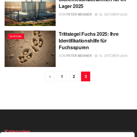
Lager 2025
VON
PETER MEISNER
18. OKTOBER 2025
Trittsiegel Fuchs 2025: Ihre
SURVIVAL
Identifikationshilfe für
Fuchsspuren
VON
PETER MEISNER
18. OKTOBER 2025
1
2
3
Kategorien