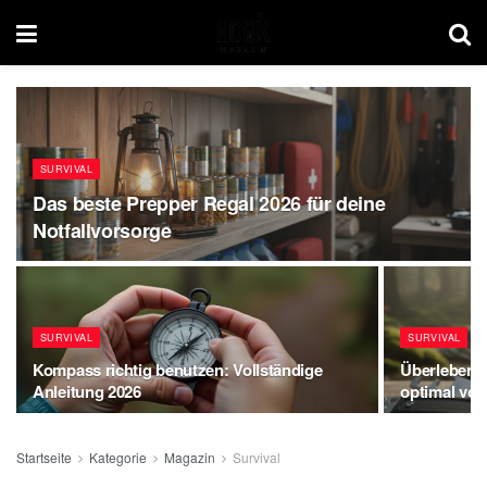
SURVIVAL
Das beste Prepper Regal 2026 für deine
Notfallvorsorge
SURVIVAL
SURVIVAL
Kompass richtig benutzen: Vollständige
Überlebens
Anleitung 2026
optimal vor
Startseite
Kategorie
Magazin
Survival