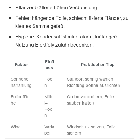
Pflanzenblätter erhöhen Verdunstung.
Fehler: hängende Folie, schlecht fixierte Ränder, zu
kleines Sammelgefäß.
Hygiene: Kondensat ist mineralarm; für längere
Nutzung Elektrolytzufuhr bedenken.
Einfl
Faktor
Praktischer Tipp
uss
Sonnenei
Hoc
Standort sonnig wählen,
nstrahlung
h
Richtung Sonne ausrichten
Folienfläc
Mitte
Grube verbreitern, Folie
he
l–
sauber halten
Hoc
h
Wind
Varia
Windschutz setzen, Folie
bel
sichern