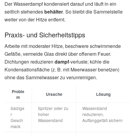
Der Wasserdampf kondensiert darauf und läuft in ein
seitlich stehendes
behälter
. So bleibt die Sammelstelle
weiter von der Hitze entfernt.
Praxis‑ und Sicherheitstipps
Arbeite mit moderater Hitze, beschwere schwimmende
Gefäße, vermeide Glas direkt über offenem Feuer.
Dichtungen reduzieren
dampf
-verluste; kühle die
Kondensationsfläche (z. B. mit Meerwasser benetzen)
ohne das Sammelwasser zu verunreinigen.
Proble
Ursache
Lösung
m
Salzige
Spritzer oder zu
Wasserstand
r
hoher
reduzieren,
Gesch
Wasserstand
Auffanggefäß sichern
mack