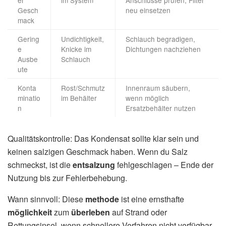
Gesch
neu einsetzen
mack
Gering
Undichtigkeit,
Schlauch begradigen,
e
Knicke im
Dichtungen nachziehen
Ausbe
Schlauch
ute
Konta
Rost/Schmutz
Innenraum säubern,
minatio
im Behälter
wenn möglich
n
Ersatzbehälter nutzen
Qualitätskontrolle: Das Kondensat sollte klar sein und
keinen salzigen Geschmack haben. Wenn du Salz
schmeckst, ist die
entsalzung
fehlgeschlagen – Ende der
Nutzung bis zur Fehlerbehebung.
Wann sinnvoll: Diese
methode
ist eine ernsthafte
möglichkeit
zum
überleben
auf Strand oder
Rettungsinsel, wenn schnellere Verfahren nicht verfügbar