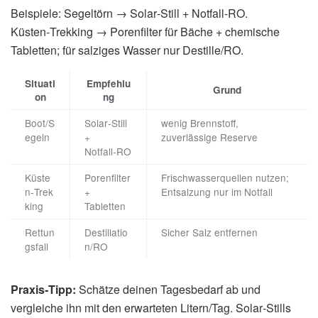
Beispiele: Segeltörn → Solar‑Still + Notfall‑RO.
Küsten‑Trekking → Porenfilter für Bäche + chemische
Tabletten; für salziges Wasser nur Destille/RO.
Situati
Empfehlu
Grund
on
ng
Boot/S
Solar‑Still
wenig Brennstoff,
egeln
+
zuverlässige Reserve
Notfall‑RO
Küste
Porenfilter
Frischwasserquellen nutzen;
n‑Trek
+
Entsalzung nur im Notfall
king
Tabletten
Rettun
Destillatio
Sicher Salz entfernen
gsfall
n/RO
Praxis‑Tipp:
Schätze deinen Tagesbedarf ab und
vergleiche ihn mit den erwarteten Litern/Tag. Solar‑Stills