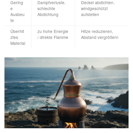
Gering
Dampfverluste,
Deckel abdichten,
e
schlechte
windgeschützt
Ausbeu
Abdichtung
aufstellen
te
Überhit
zu hohe Energie
Hitze reduzieren,
ztes
/ direkte Flamme
Abstand vergrößern
Material