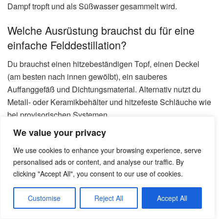
Dampf tropft und als Süßwasser gesammelt wird.
Welche Ausrüstung brauchst du für eine
einfache Felddestillation?
Du brauchst einen hitzebeständigen Topf, einen Deckel
(am besten nach innen gewölbt), ein sauberes
Auffanggefäß und Dichtungsmaterial. Alternativ nutzt du
Metall- oder Keramikbehälter und hitzefeste Schläuche wie
bei provisorischen Systemen.
We value your privacy
Lohnt sich Solar-Destillation und wie lange
We use cookies to enhance your browsing experience, serve
dauert sie?
personalised ads or content, and analyse our traffic. By
Solar-Stills lohnen sich bei guter Sonneneinstrahlung.
clicking "Accept All", you consent to our use of cookies.
Rechne mit mehreren Stunden bis einem Tag, um
nennenswerte Mengen zu gewinnen. Die Methode ist
Customise
Reject All
Accept All
energiearm, aber die Ausbeute pro Fläche bleibt begrenzt.