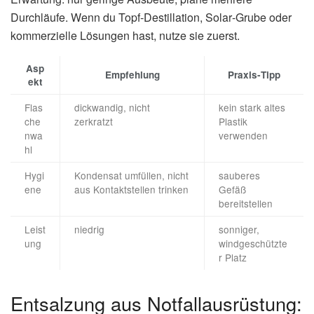
Durchläufe. Wenn du Topf‑Destillation, Solar‑Grube oder
kommerzielle Lösungen hast, nutze sie zuerst.
Asp
Empfehlung
Praxis‑Tipp
ekt
Flas
dickwandig, nicht
kein stark altes
che
zerkratzt
Plastik
nwa
verwenden
hl
Hygi
Kondensat umfüllen, nicht
sauberes
ene
aus Kontaktstellen trinken
Gefäß
bereitstellen
Leist
niedrig
sonniger,
ung
windgeschützte
r Platz
Entsalzung aus Notfallausrüstung: