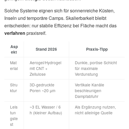
Solche Systeme eignen sich für sonnenreiche Küsten,
Inseln und temporäre Camps. Skalierbarkeit bleibt
entscheiden: nur stabile Effizienz bei Fläche macht das
verfahren
praxisreif.
Asp
Stand 2026
Praxis‑Tipp
ekt
Mat
Aerogel/Hydrogel
Dunkle, poröse Schicht
erial
mit CNT +
für maximale
Zellulose
Verdunstung
Stru
3D‑gedruckte
Vertikale Kanäle
ktur
Poren ~20 µm
beschleunigen
Dampfabfuhr
Leis
~3 EL Wasser / 6
Als Ergänzung nutzen,
tun
h (kleiner Aufbau)
nicht alleinige Quelle
gste
st