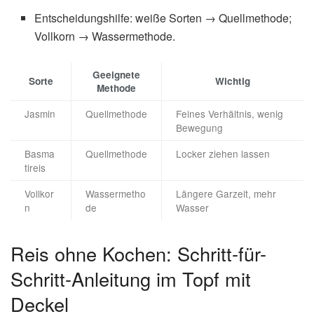
Entscheidungshilfe: weiße Sorten → Quellmethode;
Vollkorn → Wassermethode.
Geeignete
Sorte
Wichtig
Methode
Jasmin
Quellmethode
Feines Verhältnis, wenig
Bewegung
Basma
Quellmethode
Locker ziehen lassen
tireis
Vollkor
Wassermetho
Längere Garzeit, mehr
n
de
Wasser
Reis ohne Kochen: Schritt-für-
Schritt-Anleitung im Topf mit
Deckel