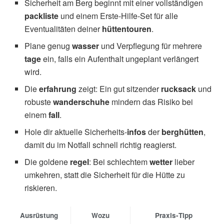
Sicherheit am Berg beginnt mit einer vollständigen
packliste
und einem Erste‑Hilfe‑Set für alle
Eventualitäten deiner
hüttentouren
.
Plane genug
wasser
und Verpflegung für mehrere
tage
ein, falls ein Aufenthalt ungeplant verlängert
wird.
Die
erfahrung
zeigt: Ein gut sitzender
rucksack
und
robuste
wanderschuhe
mindern das Risiko bei
einem
fall
.
Hole dir aktuelle Sicherheits‑
infos
der
berghütten
,
damit du im Notfall schnell richtig reagierst.
Die goldene
regel
: Bei schlechtem
wetter
lieber
umkehren, statt die Sicherheit für die Hütte zu
riskieren.
Ausrüstung
Wozu
Praxis‑Tipp