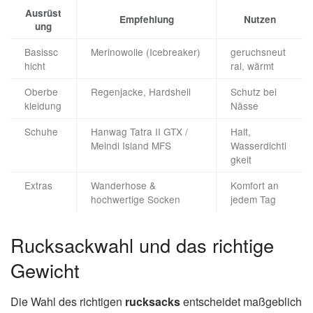
Ausrüst
Empfehlung
Nutzen
ung
Basissc
Merinowolle (Icebreaker)
geruchsneut
hicht
ral, wärmt
Oberbe
Regenjacke, Hardshell
Schutz bei
kleidung
Nässe
Schuhe
Hanwag Tatra II GTX /
Halt,
Meindl Island MFS
Wasserdichti
gkeit
Extras
Wanderhose &
Komfort an
hochwertige Socken
jedem Tag
Rucksackwahl und das richtige
Gewicht
Die Wahl des richtigen
rucksacks
entscheidet maßgeblich