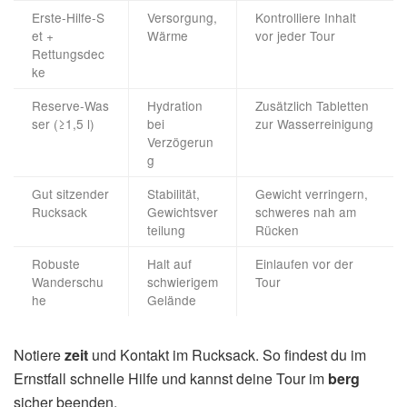
Erste‑Hilfe‑S
Versorgung,
Kontrolliere Inhalt
et +
Wärme
vor jeder Tour
Rettungsdec
ke
Reserve‑Was
Hydration
Zusätzlich Tabletten
ser (≥1,5 l)
bei
zur Wasserreinigung
Verzögerun
g
Gut sitzender
Stabilität,
Gewicht verringern,
Rucksack
Gewichtsver
schweres nah am
teilung
Rücken
Robuste
Halt auf
Einlaufen vor der
Wanderschu
schwierigem
Tour
he
Gelände
Notiere
zeit
und Kontakt im Rucksack. So findest du im
Ernstfall schnelle Hilfe und kannst deine Tour im
berg
sicher beenden.